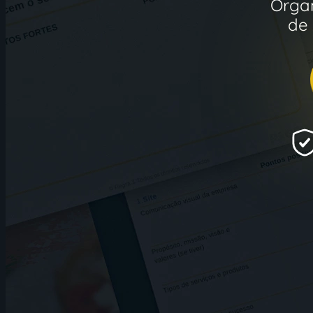
Organ
de 