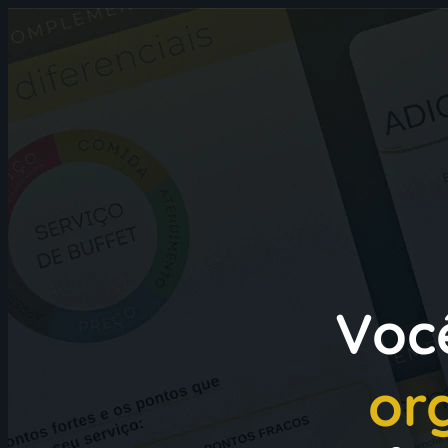
Voc
or